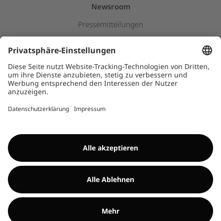
Newsroom
Pressemitteilungen
Insights & Stories
Downloads
Kids
HINWEISGEBERSYSTEM
©Encavis 2017/2025
Weitere Informationen findest du im
Impressum
und
Disclaimer
. Die
Nutzung dieser Website unterliegt dem
Datenschutz
.