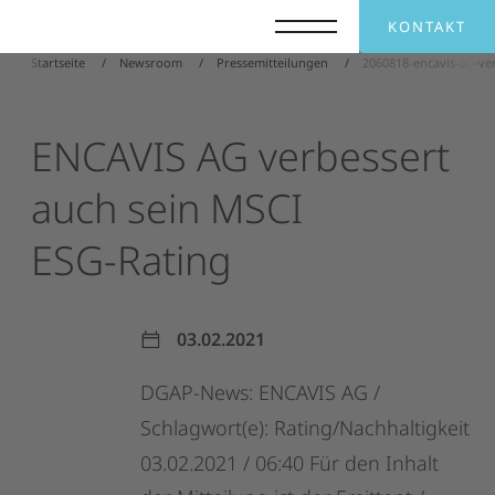
KONTAKT
Startseite
Newsroom
Pressemitteilungen
2060818-encavis-ag-ver
ENCAVIS
AG
verbessert
auch
sein
MSCI
ESG-Rating
03.02.2021
DGAP-News:
ENCAVIS
AG
/
Schlagwort(e):
Rating/Nachhaltigkeit
03.02.2021
/
06:40
Für
den
Inhalt