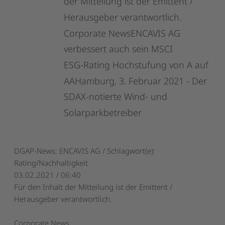
der
Mitteilung
ist
der
Emittent
/
Herausgeber
verantwortlich.
Corporate
NewsENCAVIS
AG
verbessert
auch
sein
MSCI
ESG-Rating
Hochstufung
von
A
auf
AAHamburg,
3.
Februar
2021
-
Der
SDAX-notierte
Wind-
und
Solarparkbetreiber
DGAP-News: ENCAVIS AG / Schlagwort(e):
Rating/Nachhaltigkeit
03.02.2021 / 06:40
Für den Inhalt der Mitteilung ist der Emittent /
Herausgeber verantwortlich.
Corporate News