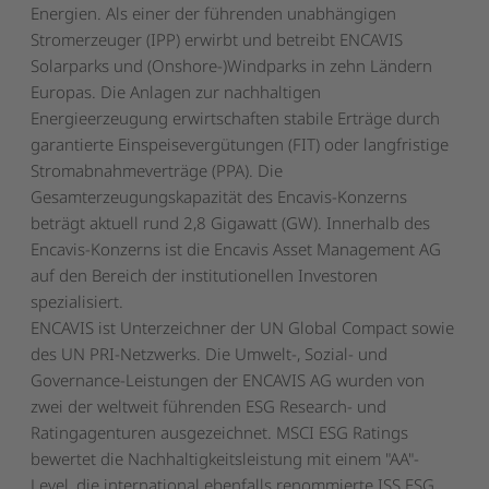
Energien. Als einer der führenden unabhängigen
Stromerzeuger (IPP) erwirbt und betreibt ENCAVIS
Solarparks und (Onshore-)Windparks in zehn Ländern
Europas. Die Anlagen zur nachhaltigen
Energieerzeugung erwirtschaften stabile Erträge durch
garantierte Einspeisevergütungen (FIT) oder langfristige
Stromabnahmeverträge (PPA). Die
Gesamterzeugungskapazität des Encavis-Konzerns
beträgt aktuell rund 2,8 Gigawatt (GW). Innerhalb des
Encavis-Konzerns ist die Encavis Asset Management AG
auf den Bereich der institutionellen Investoren
spezialisiert.
ENCAVIS ist Unterzeichner der UN Global Compact sowie
des UN PRI-Netzwerks. Die Umwelt-, Sozial- und
Governance-Leistungen der ENCAVIS AG wurden von
zwei der weltweit führenden ESG Research- und
Ratingagenturen ausgezeichnet. MSCI ESG Ratings
bewertet die Nachhaltigkeitsleistung mit einem "AA"-
Level, die international ebenfalls renommierte ISS ESG