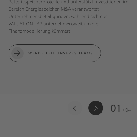
Batteriespeicherprojekte und unterstützt Investitionen im
Bereich Energiespeicher. M&A verantwortet
Unternehmensbeteiligungen, während sich das
VALUATION LAB unternehmensweit um die
Finanzmodellierung kümmert.
WERDE TEIL UNSERES TEAMS
Encavis warnt vor
Rekrutierungsbetrug
01
/
04
Hinweis zu Betrugsversuchen: Derzeit kursieren
gefälschte Jobangebote im Namen von Encavis. Ziel
solcher Betrugsmaschen ist es, persönliche Daten oder
Geld zu erlangen. Encavis fordert niemals: Zahlungen