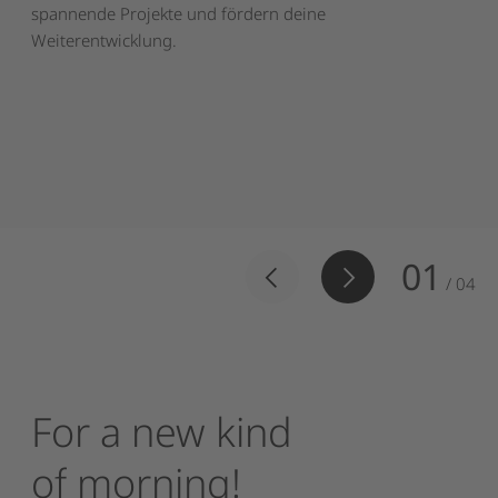
spannende Projekte und fördern deine
Weiterentwicklung.
01
/
04
For
a
new
kind
of
morning!