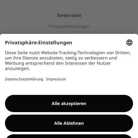
Newsroom
Pressemitteilungen
Insights & Stories
Downloads
Kids
HINWEISGEBERSYSTEM
©Encavis 2017/2025
Weitere Informationen findest du im
Impressum
und
Disclaimer
. Die