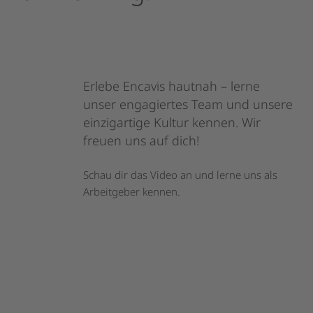
Wir benötigen Ihre
Erlebe Encavis hautnah – lerne
Zustimmung, um den
unser engagiertes Team und unsere
YouTube Video-Service zu
einzigartige Kultur kennen. Wir
laden!
freuen uns auf dich!
Wir verwenden YouTube Video, um
Schau dir das Video an und lerne uns als
Inhalte einzubetten. Dieser Service
Arbeitgeber kennen.
kann Daten zu Ihren Aktivitäten
sammeln. Bitte lesen Sie die Details
durch und stimmen Sie der Nutzung
des Service zu, um diese Inhalte
anzuzeigen.
Mehr Informationen