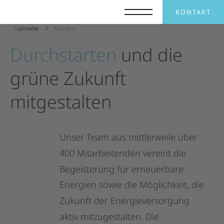
KONTAKT
Startseite
Karriere
Durchstarten
und
die
grüne
Zukunft
mitgestalten
Unser
Team
aus
mittlerweile
über
400
Mitarbeitenden
vereint
die
Begeisterung
für
erneuerbare
Energien
sowie
die
Möglichkeit,
die
Zukunft
der
Energieversorgung
aktiv
mitzugestalten.
Die