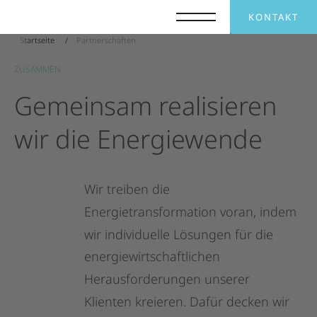
KONTAKT
Startseite
Partnerschaften
ZUSAMMEN
Gemeinsam
realisieren
wir
die
Energiewende
Wir
treiben
die
Energietransformation
voran,
indem
wir
individuelle
Lösungen
für
die
energiewirtschaftlichen
Herausforderungen
unserer
Klienten
kreieren.
Dafür
decken
wir