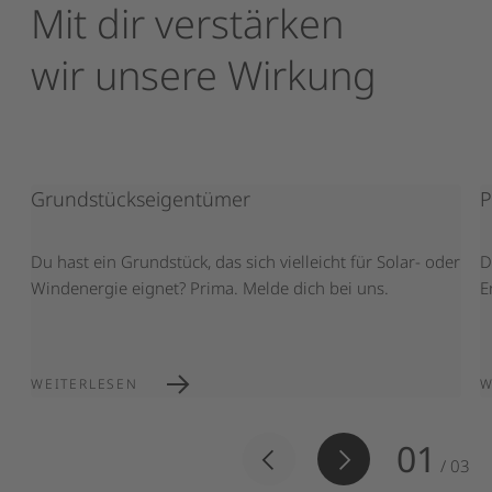
Mit
dir
verstärken
wir
unsere
Wirkung
Grundstückseigentümer
P
Du hast ein Grundstück, das sich vielleicht für Solar- oder
D
Windenergie eignet? Prima. Melde dich bei uns.
E
WEITERLESEN
W
01
/
03