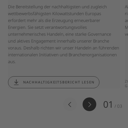
ZUM DOWNLOADBEREICH
Veruntreuung Kartellrechtliche Probleme
Die Bereitstellung der nachhaltigsten und zugleich
A
wettbewerbsfähigsten Kilowattstunden Europas
r
erfordert mehr als die Erzeugung erneuerbarer
a
ZUM HINWEISGEBERSYSTEM
Energien. Sie setzt verantwortungsvolles
M
unternehmerisches Handeln, eine starke Governance
v
und aktives Engagement innerhalb unserer Branche
voraus. Deshalb richten wir unser Handeln an führenden
internationalen Initiativen und Branchenorganisationen
aus.
Z
NACHHALTIGKEITSBERICHT LESEN
G
01
/
03