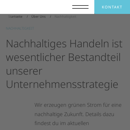
KONTAKT
Startseite
Über Uns
Nachhaltigkeit
NACHHALTIGKEIT
Nachhaltiges
Handeln
ist
wesentlicher
Bestandteil
unserer
Unternehmensstrategie
Wir
erzeugen
grünen
Strom
für
eine
nachhaltige
Zukunft.
Details
dazu
findest
du
im
aktuellen