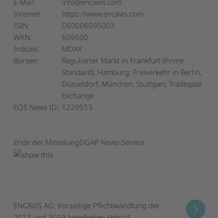
E-Mail:
info@encavis.com
Internet:
https://www.encavis.com
ISIN:
DE0006095003
WKN:
609500
Indizes:
MDAX
Börsen:
Regulierter Markt in Frankfurt (Prime
Standard), Hamburg; Freiverkehr in Berlin,
Düsseldorf, München, Stuttgart, Tradegate
Exchange
EQS News ID:
1229553
Ende der Mitteilung
DGAP News-Service
ENCAVIS AG: Vorzeitige Pflichtwandlung der
2017 und 2019 begebenen Hybrid-