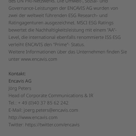
des UN PRI-Netzwerks. Die Umwelt-, Sozial- und
Governance-Leistungen der ENCAVIS AG wurden von
zwei der weltweit führenden ESG Research- und
Ratingagenturen ausgezeichnet. MSCI ESG Ratings
bewertet die Nachhaltigkeitsleistung mit einem "AA"-
Level, die international ebenfalls renommierte ISS ESG
verleiht ENCAVIS den "Prime"- Status.
Weitere Informationen über das Unternehmen finden Sie
unter
www.encavis.com
Kontakt:
Encavis AG
Jörg Peters
Head of Corporate Communications & IR
Tel.: + 49 (0)40 37 85 62 242
E-Mail:
joerg.peters@encavis.com
http://www.encavis.com
Twitter: https://twitter.com/encavis