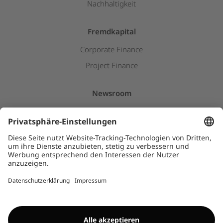
Nachhaltigkeit
Fremdkapital
Corporate Finance
Project Finance
Newsroom
Pressemitteilungen
Downloads
Kids
HINWEISGEBERSYSTEM