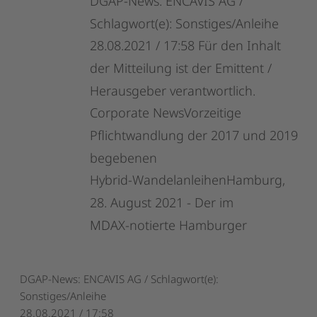
DGAP-News:
ENCAVIS
AG
/
Schlagwort(e):
Sonstiges/Anleihe
28.08.2021
/
17:58
Für
den
Inhalt
der
Mitteilung
ist
der
Emittent
/
Herausgeber
verantwortlich.
Corporate
NewsVorzeitige
Pflichtwandlung
der
2017
und
2019
begebenen
Hybrid-WandelanleihenHamburg,
28.
August
2021
-
Der
im
MDAX-notierte
Hamburger
DGAP-News: ENCAVIS AG / Schlagwort(e):
Sonstiges/Anleihe
28.08.2021 / 17:58