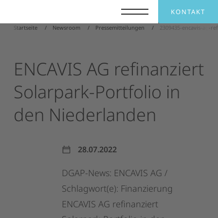
KONTAKT
Startseite
Newsroom
Pressemitteilungen
2309435-encavis-ag-ref
ENCAVIS
AG
refinanziert
Solarpark-Portfolio
in
den
Niederlanden
28.07.2022
DGAP-News:
ENCAVIS
AG
/
Schlagwort(e):
Finanzierung
ENCAVIS
AG
refinanziert