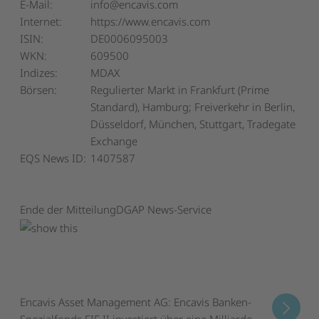
E-Mail:
info@encavis.com
Internet:
https://www.encavis.com
ISIN:
DE0006095003
WKN:
609500
Indizes:
MDAX
Börsen:
Regulierter Markt in Frankfurt (Prime
Standard), Hamburg; Freiverkehr in Berlin,
Düsseldorf, München, Stuttgart, Tradegate
Exchange
EQS News ID:
1407587
Ende der Mitteilung
DGAP News-Service
Encavis Asset Management AG: Encavis Banken-
Spezialfonds EIF II investiert über eine Milliarde