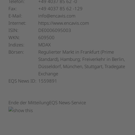
Telefon:
+49 4037 85 62 -0
Fax:
+49 4037 85 62 -129
E-Mail:
info@encavis.com
Internet:
https://www.encavis.com
ISIN:
DE0006095003
WKN:
609500
Indizes:
MDAX
Börsen:
Regulierter Markt in Frankfurt (Prime
Standard), Hamburg; Freiverkehr in Berlin,
Düsseldorf, München, Stuttgart, Tradegate
Exchange
EQS News ID:
1559891
Ende der Mitteilung
EQS News-Service