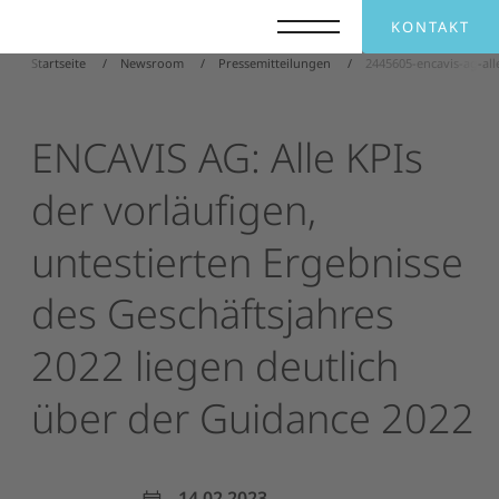
KONTAKT
Startseite
Newsroom
Pressemitteilungen
2445605-encavis-ag-all
ENCAVIS
AG:
Alle
KPIs
der
vorläufigen,
untestierten
Ergebnisse
des
Geschäftsjahres
2022
liegen
deutlich
über
der
Guidance
2022
14.02.2023