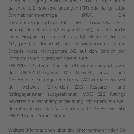
Energieerzeugung erwirtschaften stabile Erträge durch
garantierte Einspeisevergütungen (FIT) oder langfristige
Stromabnahmeverträge (PPA). Die
Gesamterzeugungskapazität des Encavis-Konzerns
beträgt aktuell rund 3,5 Gigawatt (GW), das entspricht
einer Einsparung von mehr als 1,4 Millionen Tonnen
CO
pro Jahr. Innerhalb des Encavis-Konzerns ist die
2
Encavis Asset Management AG auf den Bereich der
institutionellen Investoren spezialisiert.
ENCAVIS ist Unterzeichner der UN Global Compact sowie
des UN-PRI-Netzwerks. Die Umwelt-, Sozial- und
Governance-Leistungen der Encavis AG wurden von zwei
der weltweit führenden ESG Research- und
Ratingagenturen ausgezeichnet. MSCI ESG Ratings
bewertet die Nachhaltigkeitsleistung mit einem "A"-Level,
die international ebenfalls renommierte ISS ESG verleiht
ENCAVIS den "Prime"- Status.
Weitere Informationen über das Unternehmen finden Sie