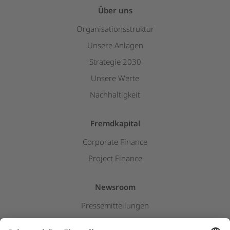
Über uns
Organisationsstruktur
Unsere Anlagen
Strategie 2030
Unsere Werte
Nachhaltigkeit
Fremdkapital
Corporate Finance
Project Finance
Newsroom
Pressemitteilungen
Insights & Stories