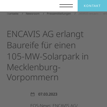
KONTAKT
Startseite
Newsroom
Pressemitteilungen
2459555-encavis-ag-e
ENCAVIS
AG
erlangt
Baureife
für
einen
105-MW-Solarpark
in
Mecklenburg-
Vorpommern
07.03.2023
EQS-News:
ENCAVIS
AG/