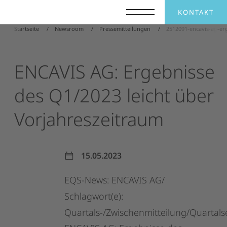
KONTAKT
Startseite
Newsroom
Pressemitteilungen
2512091-encavis-ag-er
ENCAVIS
AG:
Ergebnisse
des
Q1/2023
leicht
über
Vorjahreszeitraum
15.05.2023
EQS-News:
ENCAVIS
AG/
Schlagwort(e):
Quartals-/Zwischenmitteilung/Quartals