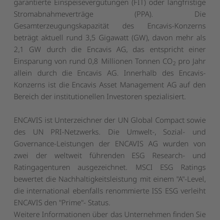
garantierte Einspeisevergütungen (FIT) oder langfristige
Stromabnahmeverträge (PPA). Die
Gesamterzeugungskapazität des Encavis-Konzerns
beträgt aktuell rund 3,5 Gigawatt (GW), davon mehr als
2,1 GW durch die Encavis AG, das entspricht einer
Einsparung von rund 0,8 Millionen Tonnen CO
pro Jahr
2
allein durch die Encavis AG. Innerhalb des Encavis-
Konzerns ist die Encavis Asset Management AG auf den
Bereich der institutionellen Investoren spezialisiert.
ENCAVIS ist Unterzeichner der UN Global Compact sowie
des UN PRI-Netzwerks. Die Umwelt-, Sozial- und
Governance-Leistungen der ENCAVIS AG wurden von
zwei der weltweit führenden ESG Research- und
Ratingagenturen ausgezeichnet. MSCI ESG Ratings
bewertet die Nachhaltigkeitsleistung mit einem "A"-Level,
die international ebenfalls renommierte ISS ESG verleiht
ENCAVIS den "Prime"- Status.
Weitere Informationen über das Unternehmen finden Sie