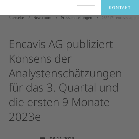
KONTAKT
Startseite
Newsroom
Pressemitteilungen
2632171-encavis-ag-pu
Encavis
AG
publiziert
Konsens
der
Analystenschätzungen
für
das
3.
Quartal
und
die
ersten
9
Monate
2023e
08.11.2023