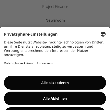
Project Finance
Newsroom
Pressemitteilungen
Downloads
Kids
HINWEISGEBERSYSTEM
©Encavis 2017/2025
Weitere Informationen findest du im
Impressum
und
Disclaimer
. Die