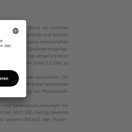
der Deutsche Börse AG notierter
euger (IPP) erwirbt und betreibt
 Energieerzeugung erwirtschaften
räge (PPA). Die Gesamterzeugungs-
e Encavis AG, das entspricht einer
 sind im Konzern rund 1,2 GW an
llen Investoren spezialisiert. Die
ezialisierter Anbieter technischer
 und Repowering von Photovoltaik-
al- und Governance-Leistungen der
chnet. MSCI ESG Ratings bewertet
ESG verleiht ENCAVIS den "Prime"-