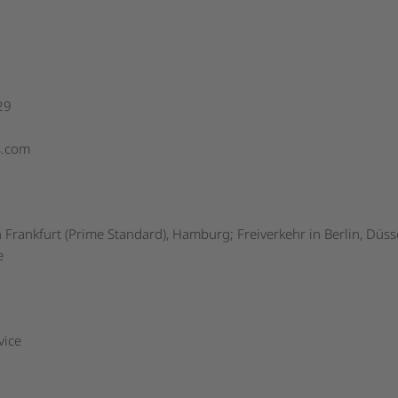
29
s.com
n Frankfurt (Prime Standard), Hamburg; Freiverkehr in Berlin, Düss
e
vice