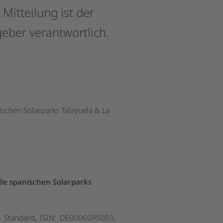
Mitteilung
ist
der
geber
verantwortlich.
ischen Solarparks Talayuela & La
die spanischen Solarparks
e Standard, ISIN: DE0006095003,