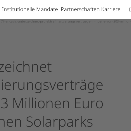
s
Institutionelle Mandate
Partnerschaften
Karriere
77-encavis-unterzeichnet-projektrefinanzierungsvertraege-in-hoehe-von-203-millione
zeichnet
zierungsverträge
03
Millionen
Euro
chen
Solarparks