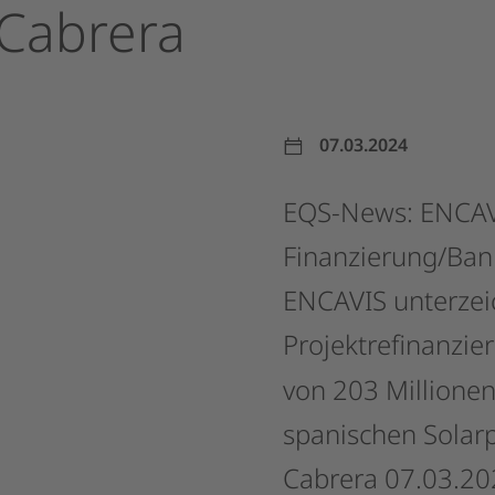
Cabrera
07.03.2024
EQS-News:
ENCAV
Finanzierung/Ba
ENCAVIS
unterzei
Projektrefinanzie
von
203
Millione
spanischen
Solar
Cabrera
07.03.20