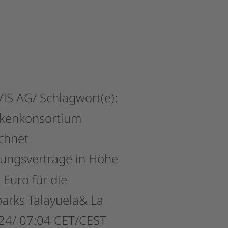
IS
AG/
Schlagwort(e):
nkenkonsortium
chnet
rungsverträge
in
Höhe
n
Euro
für
die
parks
Talayuela&
La
24/
07:04
CET/CEST