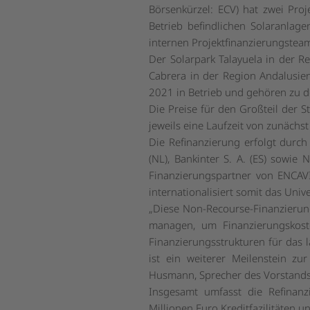
Börsenkürzel: ECV) hat zwei Pro
Betrieb befindlichen Solaranlag
internen Projektfinanzierungsteam
Der Solarpark Talayuela in der 
Cabrera in der Region Andalusie
2021 in Betrieb und gehören zu de
Die Preise für den Großteil der 
jeweils eine Laufzeit von zunächs
Die Refinanzierung erfolgt durch
(NL), Bankinter S. A. (ES) sow
Finanzierungspartner von ENCAVIS
internationalisiert somit das Uni
„
Diese Non-Recourse-Finanzierung
managen, um Finanzierungskost
Finanzierungsstrukturen für das
ist ein weiterer Meilenstein z
Husmann, Sprecher des Vorstands 
Insgesamt umfasst die Refinanzi
Millionen Euro Kreditfazilitäten u