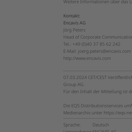
Weitere Informationen über das 
Kontakt:
Encavis AG
Jörg Peters
Head of Corporate Communication
Tel.: +49 (0)40 37 85 62 242
E-Mail:
joerg.peters@encavis.com
http://www.encavis.com
07.03.2024 CET/CEST Veröffentlic
Group AG.
Für den Inhalt der Mitteilung ist 
Die EQS Distributionsservices um
Medienarchiv unter https://eqs-n
Sprache:
Deutsch
Unternehmen:
ENCAVIS AG