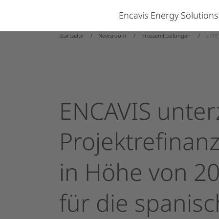
Encavis Energy Solution
Startseite
Newsroom
Pressemitteilungen
27191
ENCAVIS
unter
Projektrefinan
in
Höhe
von
2
für
die
spanis