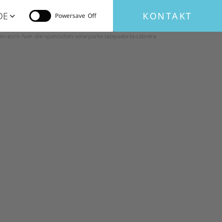
DE
KONTAKT
Powersave
n-euro-fuer-die-spanischen-solarparks-talayuela-la-cabrera