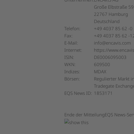
Große Elbstraße 59
22767 Hamburg
Deutschland
Telefon:
+49 4037 85 62 -0
Fax:
+49 4037 85 62 -1
E-Mail:
info@encavis.com
Internet:
https://www.encavi
ISIN:
DE0006095003
WKN:
609500
Indizes:
MDAX
Börsen:
Regulierter Markt i
Tradegate Exchang
EQS News ID:
1853171
Ende der Mitteilung
EQS News-Ser