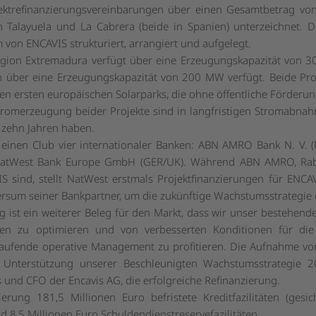
jektrefinanzierungsvereinbarungen über einen Gesamtbetrag von
en Talayuela und La Cabrera (beide in Spanien) unterzeichnet.
 von ENCAVIS strukturiert, arrangiert und aufgelegt.
Region Extremadura verfügt über eine Erzeugungskapazität von 
n über eine Erzeugungskapazität von 200 MW verfügt. Beide Pro
n ersten europäischen Solarparks, die ohne öffentliche Förderun
Stromerzeugung beider Projekte sind in langfristigen Stromabnahm
t zehn Jahren haben.
 einen Club vier internationaler Banken: ABN AMRO Bank N. V. 
ie NatWest Bank Europe GmbH (GER/UK). Während ABN AMRO, Rab
 sind, stellt NatWest erstmals Projektfinanzierungen für ENCA
versum seiner Bankpartner, um die zukünftige Wachstumsstrategie 
 ist ein weiterer Beleg für den Markt, dass wir unser bestehen
en zu optimieren und von verbesserten Konditionen für die 
 laufende operative Management zu profitieren. Die Aufnahme v
ur Unterstützung unserer Beschleunigten Wachstumsstrategie 
und CFO der Encavis AG, die erfolgreiche Refinanzierung.
erung 181,5 Millionen Euro befristete Kreditfazilitäten (ges
nd 8,5 Millionen Euro Schuldendienstreservefazilitäten.