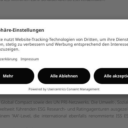
; ISIN: DE0006095003; Börsenkürzel: ECV) ist ein im MDAX 
baren Energien. Als einer der führenden unabhängigen Stromerz
arparks in zwölf Ländern Europas. Die Anlagen zur nachhaltigen
e Einspeisevergütungen (FIT) oder langfristige Stromabnahmevert
trägt aktuell rund 3,6 Gigawatt (GW), davon rund 2,2 GW durch di
onen Tonnen CO
pro Jahr allein durch die Encavis AG. Aktuell
2
als 800 MW im Eigenbestand.
t die Encavis Asset Management AG auf den Bereich der institutione
e Stern Energy S.p.A. mit Hauptsitz in Parma, Italien, ist ein sp
eite Errichtung, den Betrieb, die Wartung sowie das Revamping
 Global Compact sowie des UN PRI-Netzwerks. Die Umwelt-, Sozi
weltweit führenden ESG Research- und Ratingagenturen ausgezei
einem "AA"-Level, die international ebenfalls renommierte ISS 