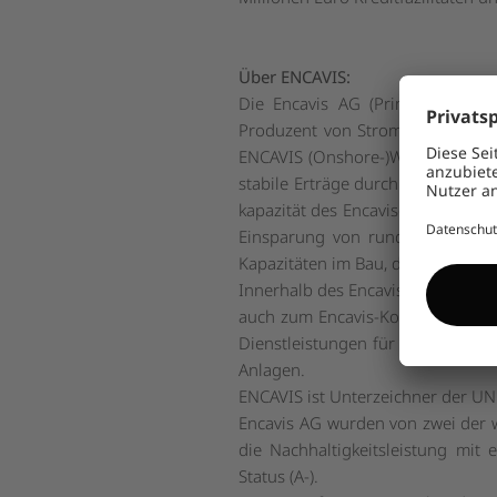
Über ENCAVIS:
Die Encavis AG (Prime Standard
Produzent von Strom aus Erneuer
ENCAVIS (Onshore-)Wind- und Sol
stabile Erträge durch garantiert
kapazität des Encavis-Konzerns be
Einsparung von rund 0,8 Milli
Kapazitäten im Bau, davon mehr 
Innerhalb des Encavis-Konzerns is
auch zum Encavis-Konzern gehörend
Dienstleistungen für die europaw
Anlagen.
ENCAVIS ist Unterzeichner der UN
Encavis AG wurden von zwei der 
die Nachhaltigkeitsleistung mit 
Status (A-).