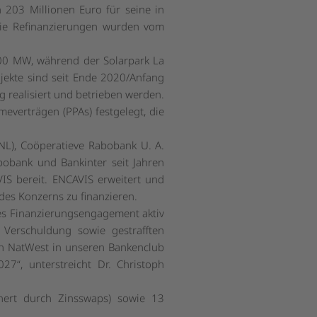
 203 Millionen Euro für seine in
 Die Refinanzierungen wurden vom
300 MW, während der Solarpark La
jekte sind seit Ende 2020/Anfang
g realisiert und betrieben werden.
everträgen (PPAs) festgelegt, die
(NL), Coöperatieve Rabobank U. A.
obank und Bankinter seit Jahren
VIS bereit. ENCAVIS erweitert und
des Konzerns zu finanzieren.
des Finanzierungsengagement aktiv
Verschuldung sowie gestrafften
on NatWest in unseren Bankenclub
2027
“, unterstreicht Dr. Christoph
ichert durch Zinsswaps) sowie 13