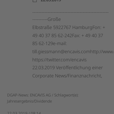
--------------------------------------------------
----------Große
Elbstraße
5922767
HamburgFon:
+
49
40
37
85
62-242Fax:
+
49
40
37
85
62-129e-mail:
till.giessmann@encavis.comhttp://www.
https://twitter.com/encavis
22.03.2019
Veröffentlichung
einer
Corporate
News/Finanznachricht,
DGAP-News: ENCAVIS AG / Schlagwort(e):
Jahresergebnis/Dividende
22.03.2019 / 08:14