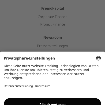
Fremdkapital
Corporate Finance
Project Finance
Newsroom
Pressemitteilungen
Insights & Stories
Downloads
Kids
HINWEISGEBERSYSTEM