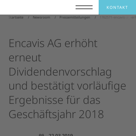
KONTAKT
Startseite
Newsroom
Pressemitteilungen
1762571-encavis-ag-er
Encavis
AG
erhöht
erneut
Dividendenvorschlag
und
bestätigt
vorläufige
Ergebnisse
für
das
Geschäftsjahr
2018
22.03.2019