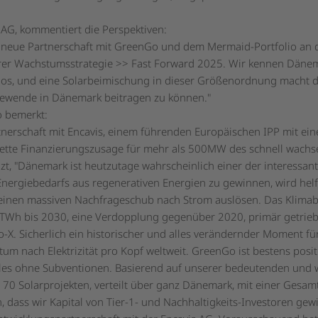
s AG, kommentiert die Perspektiven:
e neue Partnerschaft mit GreenGo und dem Mermaid-Portfolio an d
rer Wachstumsstrategie >> Fast Forward 2025. Wir kennen Dänem
os, und eine Solarbeimischung in dieser Größenordnung macht d
iewende in Dänemark beitragen zu können."
o bemerkt:
rtnerschaft mit Encavis, einem führenden Europäischen IPP mit ein
lette Finanzierungszusage für mehr als 500MW des schnell wachs
t, "Dänemark ist heutzutage wahrscheinlich einer der interessan
Energiebedarfs aus regenerativen Energien zu gewinnen, wird hel
inen massiven Nachfrageschub nach Strom auslösen. Das Klimab
TWh bis 2030, eine Verdopplung gegenüber 2020, primär getrieb
o-X. Sicherlich ein historischer und alles verändernder Moment f
m nach Elektrizität pro Kopf weltweit. GreenGo ist bestens positi
les ohne Subventionen. Basierend auf unserer bedeutenden und
s 70 Solarprojekten, verteilt über ganz Dänemark, mit einer Ges
 dass wir Kapital von Tier-1- und Nachhaltigkeits-Investoren gew