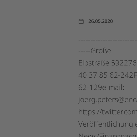
26.05.2020
------------------------
-----Große
Elbstraße
592276
40
37
85
62-242F
62-129e-mail:
joerg.peters@enc
https://twitter.co
Veröffentlichung
News/Finanznachr