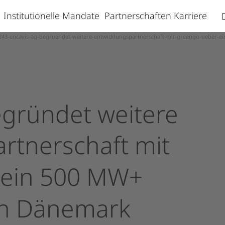
s
Institutionelle Mandate
Partnerschaften
Karriere
243-encavis-ag-begruendet-weitere-entwicklungspartnerschaft-mit-greengo-ueber-ei
gründet
weitere
rtnerschaft
mit
ein
500
MW+
n
Dänemark