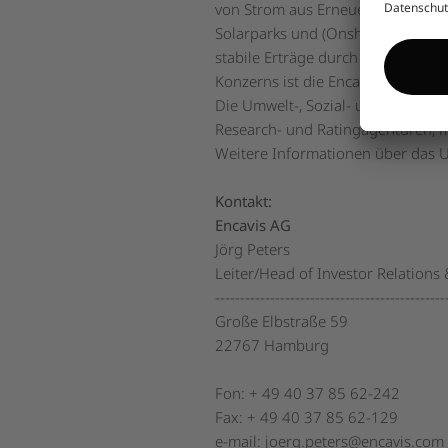
von Strom aus Erneuerbaren Energ
Solarparks und (Onshore-)Windpar
stabile Erträge durch garantierte
Konzerns ist die Encavis Asset Man
Die Umwelt-, Sozial- und Governa
Research- und Ratingagenturen, m
Weitere Informationen über das 
Kontakt:
Encavis AG
Jörg Peters
Leiter/Head of Investor Relations 
----------------------------------------------
Große Elbstraße 59
22767 Hamburg
Fon: + 49 40 37 85 62-242
Fax: + 49 40 37 85 62-129
e-mail: joerg.peters@encavis.com