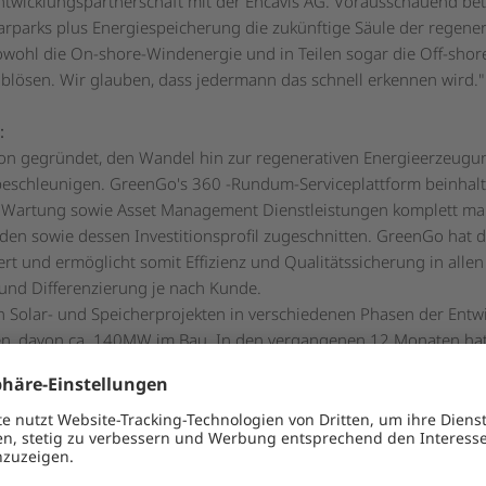
twicklungspartnerschaft mit der Encavis AG. Vorausschauend betra
rparks plus Energiespeicherung die zukünftige Säule der regene
owohl die On-shore-Windenergie und in Teilen sogar die Off-shor
ablösen. Wir glauben, dass jedermann das schnell erkennen wird."
:
on gegründet, den Wandel hin zur regenerativen Energieerzeugu
beschleunigen. GreenGo's 360 -Rundum-Serviceplattform beinhal
 & Wartung sowie Asset Management Dienstleistungen komplett ma
nden sowie dessen Investitionsprofil zugeschnitten. GreenGo hat 
iert und ermöglicht somit Effizienz und Qualitätssicherung in all
 und Differenzierung je nach Kunde.
Solar- und Speicherprojekten in verschiedenen Phasen der Entwi
en, davon ca. 140MW im Bau. In den vergangenen 12 Monaten ha
 Finanzierung für ihre Projektpipeline gesichert und die Investo
ISIN: DE0006095003 / WKN: 609500) ist ein im SDAX der Deutsche