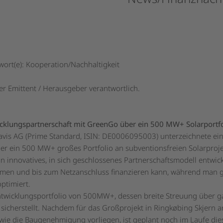
ort(e): Kooperation/Nachhaltigkeit
der Emittent / Herausgeber verantwortlich.
cklungspartnerschaft mit GreenGo über ein 500 MW+ Solarportf
avis AG (Prime Standard, ISIN: DE0006095003) unterzeichnete ein
r ein 500 MW+ großes Portfolio an subventionsfreien Solarproj
innovatives, in sich geschlossenes Partnerschaftsmodell entwicke
hmen und bis zum Netzanschluss finanzieren kann, während man
ptimiert.
 Entwicklungsportfolio von 500MW+, dessen breite Streuung über 
n sicherstellt. Nachdem für das Großprojekt in Ringkøbing Skjern a
owie die Baugenehmigung vorliegen, ist geplant noch im Laufe die