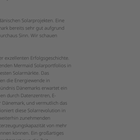
änischen Solarprojekten. Eine
ark bereits sehr gut aufgrund
urchaus Sinn. Wir schauen
er exzellenten Erfolgsgeschichte.
enden Mermaid Solarportfolios in
testen Solarmärkte. Das
fen die Energiewende in
ündnis Dänemarks erwartet ein
en durch Datenzentren, E-
ür Dänemark, und vermutlich das
oniert diese Solarrevolution in
 weiterhin zunehmenden
amterzeugungskapazität von mehr
innen können. Ein großartiges