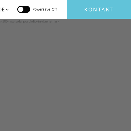
DE
KONTAKT
Powersave
n-500-mw-solarportfolio-in-daenemark