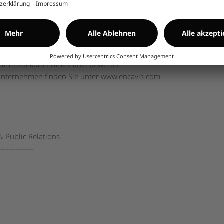
ien. Als einer der führenden unabhängigen Stromerzeuger (IPP) e
ks in zehn Ländern Europas. Die Anlagen zur nachhaltigen Ener
 Einspeisevergütungen (FIT) oder langfristige Stromabnahmeverträg
agement AG auf den Bereich der institutionellen Investoren spezia
nce-Leistungen der Encavis AG wurden von der ISS-oekom, einer 
it ISS-oekom Prime-Label bewertet.
Unternehmen finden Sie unter
www.encavis.com
& Public Relations
--------------