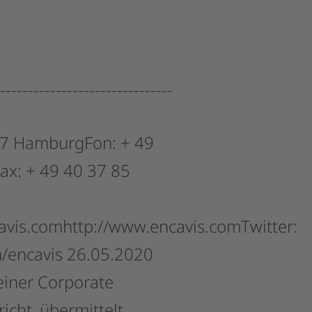
-------------------------------
7
HamburgFon:
+
49
ax:
+
49
40
37
85
avis.comhttp://www.encavis.comTwitter:
m/encavis
26.05.2020
einer
Corporate
icht,
übermittelt