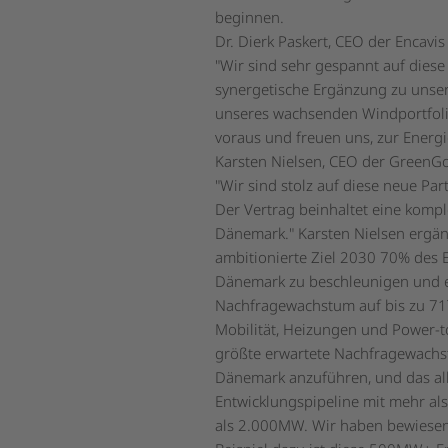
beginnen.
Dr. Dierk Paskert, CEO der Encavi
"Wir sind sehr gespannt auf dies
synergetische Ergänzung zu unse
unseres wachsenden Windportfoli
voraus und freuen uns, zur Energ
Karsten Nielsen, CEO der GreenG
"Wir sind stolz auf diese neue Pa
Der Vertrag beinhaltet eine komp
Dänemark." Karsten Nielsen ergänz
ambitionierte Ziel 2030 70% des 
Dänemark zu beschleunigen und e
Nachfragewachstum auf bis zu 71
Mobilität, Heizungen und Power-t
größte erwartete Nachfragewachstu
Dänemark anzuführen, und das al
Entwicklungspipeline mit mehr al
als 2.000MW. Wir haben bewiesen,