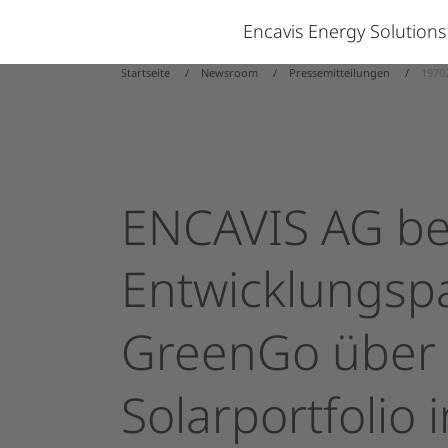
Encavis Energy Solution
Startseite
Newsroom
Pressemitteilungen
1970
ENCAVIS
AG
be
Entwicklungspa
GreenGo
über
Solarportfolio
i