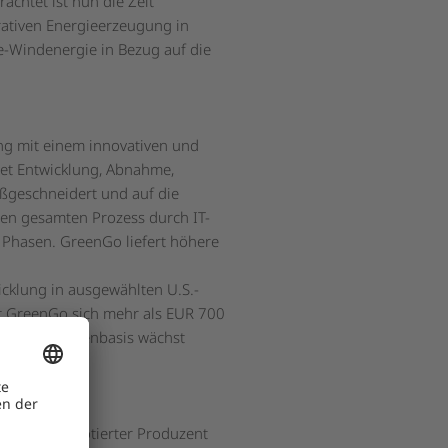
chtet ist nun die Zeit
rativen Energieerzeugung in
e-Windenergie in Bezug auf die
ng mit einem innovativen und
tet Entwicklung, Abnahme,
ßgeschneidert und auf die
den gesamten Prozess durch IT-
en Phasen. GreenGo liefert höhere
cklung in ausgewählten U.S.-
t GreenGo sich mehr als EUR 700
ren- und Kundenbasis wächst
 Börse AG notierter Produzent