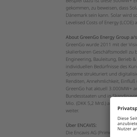
Beispiel dazu ist diese 500MW+ En
gekommen, zu beweisen, dass Sola
Dänemark sein kann. Solar wird s
Levelised Costs of Energy (LCOE) 
About GreenGo Energy Group a/s
GreenGo wurde 2011 mit der Visi
skalierbaren Geschäftsmodell zu 
Engineering, Bauleitung, Berieb
individuellen Bedürfnisse des Ku
Systeme strukturiert und digitalis
Renditen, Annehmlichkeit, Einfluß
GreenGo hat aktuell 3.000MW+ an 
Bundesstaaten und in Skandinavi
Mio. (DKK 5,2 Mrd.) an kompletter
weiter.
Über ENCAVIS:
Die Encavis AG (Prime Standard; 