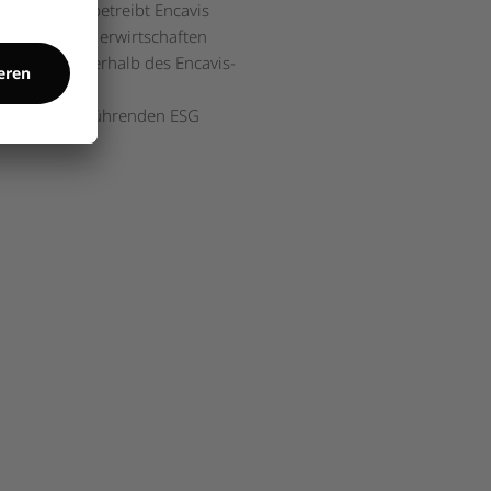
rwirbt und betreibt Encavis
gieerzeugung erwirtschaften
e (PPA). Innerhalb des Encavis-
lisiert.
der weltweit führenden ESG