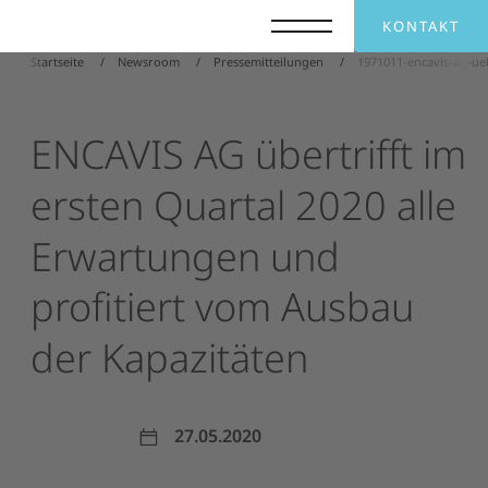
KONTAKT
Startseite
Newsroom
Pressemitteilungen
1971011-encavis-ag-ue
ENCAVIS
AG
übertrifft
im
ersten
Quartal
2020
alle
Erwartungen
und
profitiert
vom
Ausbau
der
Kapazitäten
27.05.2020