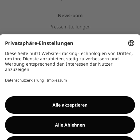
Newsroom
Pressemitteilungen
Insights & Stories
Downloads
Kids
HINWEISGEBERSYSTEM
©Encavis 2017/2025
Weitere Informationen findest du im
Impressum
und
Disclaimer
. Die