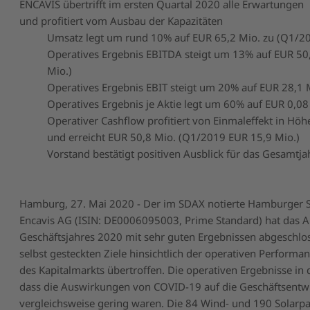
ENCAVIS übertrifft im ersten Quartal 2020 alle Erwartungen
und profitiert vom Ausbau der Kapazitäten
Umsatz legt um rund 10% auf EUR 65,2 Mio. zu (Q1/2
Operatives Ergebnis EBITDA steigt um 13% auf EUR 50
Mio.)
Operatives Ergebnis EBIT steigt um 20% auf EUR 28,1 
Operatives Ergebnis je Aktie legt um 60% auf EUR 0,0
Operativer Cashflow profitiert von Einmaleffekt in Hö
und erreicht EUR 50,8 Mio. (Q1/2019 EUR 15,9 Mio.)
Vorstand bestätigt positiven Ausblick für das Gesamtj
Hamburg, 27. Mai 2020 - Der im SDAX notierte Hamburger S
Encavis AG (ISIN: DE0006095003, Prime Standard)
hat das A
Geschäftsjahres 2020 mit sehr guten Ergebnissen abgeschlo
selbst gesteckten Ziele hinsichtlich der operativen Performa
des Kapitalmarkts übertroffen. Die operativen Ergebnisse in
dass die Auswirkungen von COVID-19 auf die Geschäftsentw
vergleichsweise gering waren. Die 84 Wind- und 190 Solarpa