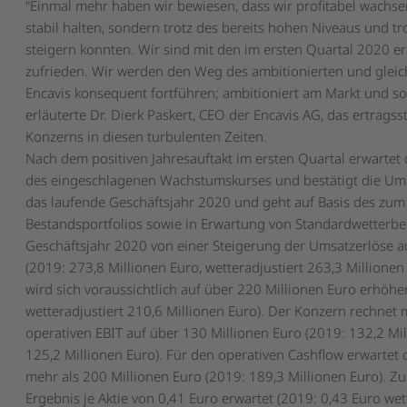
"Einmal mehr haben wir bewiesen, dass wir profitabel wachs
stabil halten, sondern trotz des bereits hohen Niveaus und 
steigern konnten. Wir sind mit den im ersten Quartal 2020 er
zufrieden. Wir werden den Weg des ambitionierten und gleic
Encavis konsequent fortführen; ambitioniert am Markt und so
erläuterte Dr. Dierk Paskert, CEO der Encavis AG, das ertrag
Konzerns in diesen turbulenten Zeiten.
Nach dem positiven Jahresauftakt im ersten Quartal erwartet
des eingeschlagenen Wachstumskurses und bestätigt die Um
das laufende Geschäftsjahr 2020 und geht auf Basis des zu
Bestandsportfolios sowie in Erwartung von Standardwetterb
Geschäftsjahr 2020 von einer Steigerung der Umsatzerlöse a
(2019: 273,8 Millionen Euro, wetteradjustiert 263,3 Millione
wird sich voraussichtlich auf über 220 Millionen Euro erhöhe
wetteradjustiert 210,6 Millionen Euro). Der Konzern rechnet 
operativen EBIT auf über 130 Millionen Euro (2019: 132,2 Mil
125,2 Millionen Euro). Für den operativen Cashflow erwartet
mehr als 200 Millionen Euro (2019: 189,3 Millionen Euro). Z
Ergebnis je Aktie von 0,41 Euro erwartet (2019: 0,43 Euro wet