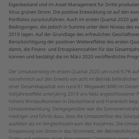
Eigenbestand und im Asset Management für Dritte produzie
Virus grünen Strom. Die positive Entwicklung ist auf den k
Portfolios zurückzuführen. Auch im ersten Quartal 2020 gab
Bedingungen, die jedoch in Summe unter dem Niveau des ex
2019 lagen. Auf der Grundlage des erfreulichen Geschäftsver
Berücksichtigung der positiven Wettereffekte des ersten Qua
damit, die Finanz- und Ertragskennzahlen für das Gesamtjahr
können und bestätigt die im März 2020 veröffentlichte Prog
Der Umsatzanstieg im ersten Quartal 2020 um rund 9,7% auf 
vornehmlich auf den Erwerb von acht im Betrieb befindliche
einer Gesamtkapazität von rund 81 Megawatt (MW) im Deze
Volljahreseffekt unterjährig 2019 ans Netz angeschlossener 
höhere Windaufkommen in Deutschland und Frankreich begüns
Umsatzentwicklung. Demgegenüber war die Sonneneinstrahlun
niedriger und führte dazu, dass die Umsatzerlöse des Solarp
ausfielen als im Vergleichszeitraum des Vorjahres. Die Umsat
Einspeisung von Strom in das Stromnetz, der Betriebsführun
Dritte und weiteren Asset-Management-Dienstleistungen zu